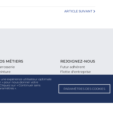
ARTICLE SUIVANT
OS MÉTIERS
REJOIGNEZ-NOUS
rrosserie
Futur adhérent
inture
Flotte d'entreprise
écanique
Politique RH
r une expérience utilisateur optimale
trage
ter » pour nous donner votre
 Cliquez sur « Continuer sans
neumatique
aramètres ».
PARAMÈTRES DES COOKIES
imatisation