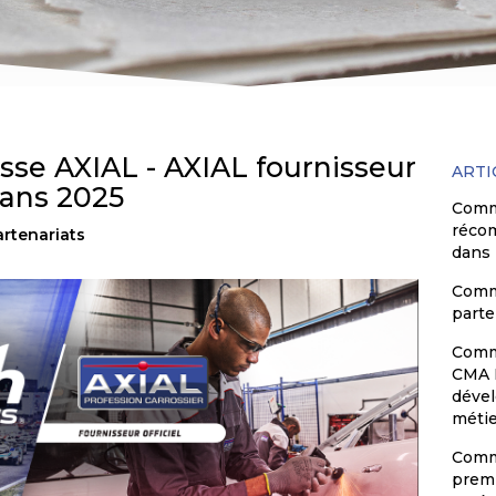
e AXIAL - AXIAL fournisseur
ARTI
Mans 2025
Comm
réco
rtenariats
dans 
Comm
parte
Commu
CMA F
dével
métie
Comm
premi