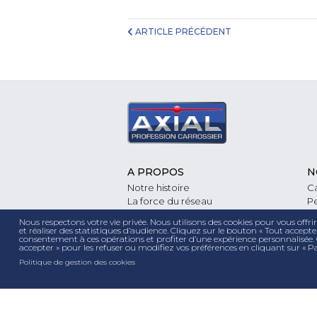
ARTICLE PRÉCÉDENT
A PROPOS
N
Notre histoire
Ca
La force du réseau
Pe
Un savoir faire unique
M
Nous respectons votre vie privée. Nous utilisons des cookies pour vous offri
Nos garanties
Vi
et réaliser des statistiques d’audience. Cliquez sur le bouton « Tout accep
consentement à ces opérations et profiter d’une expérience personnalisée.
Nos engagements
P
accepter » pour les refuser ou modifiez vos préférences en cliquant sur « P
Notre démarche RSE
Cl
Politique de gestion des cookies
Espace presse