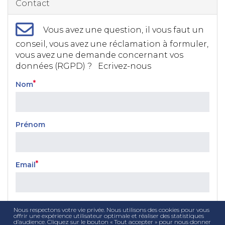
Contact
Vous avez une question, il vous faut un
conseil, vous avez une réclamation à formuler,
vous avez une demande concernant vos
données (RGPD) ? Ecrivez-nous
Nom
Prénom
Email
Téléphone
Nous respectons votre vie privée. Nous utilisons des cookies pour vous
offrir une expérience utilisateur optimale et réaliser des statistiques
d’audience. Cliquez sur le bouton « Tout accepter » pour nous donner