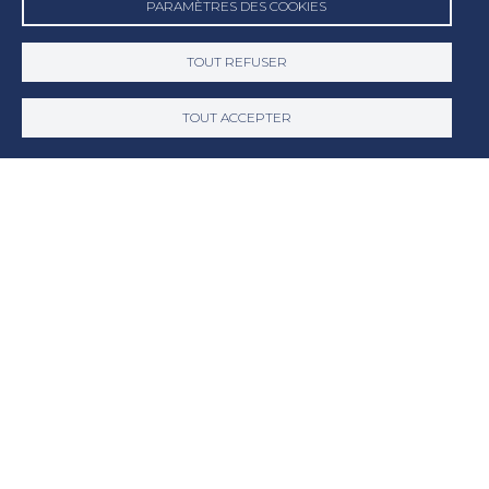
Email
PARAMÈTRES DES COOKIES
TOUT REFUSER
Téléphone
TOUT ACCEPTER
Adresse
Code postal
Ville
Descriptif