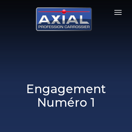
Aller
au
Toggle
contenu
naviga
principal
Engagement
Numéro 1