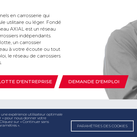
nels en carrosserie qui
e utilitaire ou léger. Fondé
réseau AXIAL est un réseau
arrossiers indépendants.
otte, un carrossier
eau à votre écoute ou tout
i, le réseau de carrossiers
.
LOTTE D'ENTREPRISE
DEMANDE D'EMPLOI
r une expérience utilisateur optimale
ter » pour nous donner votre
 Cliquez sur « Continuer sans
aramètres ».
PARAMÈTRES DES COOKIES