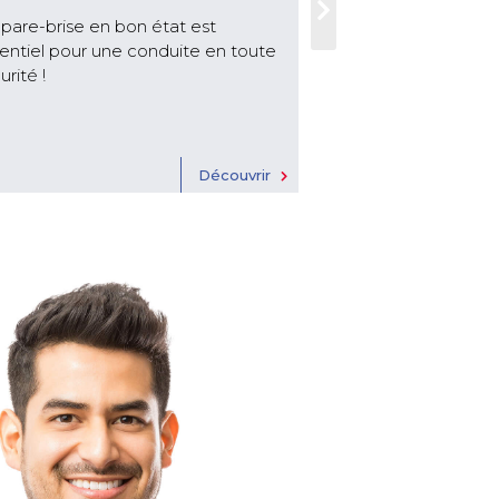
pare-brise en bon état est
Seuls liens de vot
entiel pour une conduite en toute
route, vos pneuma
urité !
organe essentiel p
qui ne doit pas êtr
Découvrir