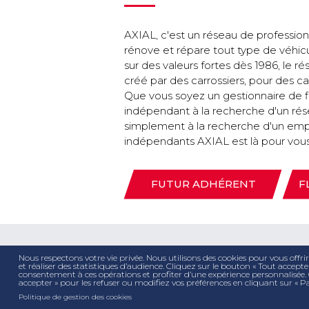
AXIAL, c'est un réseau de profession
rénove et répare tout type de véhicul
sur des valeurs fortes dès 1986, le 
créé par des carrossiers, pour des c
Que vous soyez un gestionnaire de fl
indépendant à la recherche d'un rés
simplement à la recherche d'un emplo
indépendants AXIAL est là pour vous
FUTUR ADHÉRENT
F
Nous respectons votre vie privée. Nous utilisons des cookies pour vous offri
et réaliser des statistiques d’audience. Cliquez sur le bouton « Tout accep
consentement à ces opérations et profiter d’une expérience personnalisée.
accepter » pour les refuser ou modifiez vos préférences en cliquant sur « P
Politique de gestion des cookies