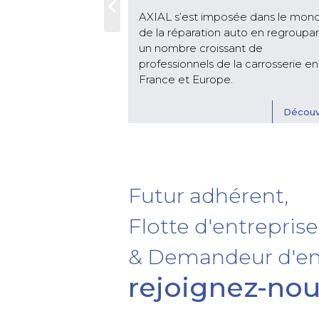
AXIAL s’est imposée dans le mon
éseau AXIAL sont
de la réparation auto en regroupa
pour intervenir sur
un nombre croissant de
iques et hybrides.
professionnels de la carrosserie en
France et Europe.
Découv
Découvrir
Futur adhérent,
Flotte d'entreprise
& Demandeur d'em
rejoignez-nou