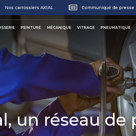
Nos carrossiers AXIAL
Communiqué de presse
p
nu
SSERIE
PEINTURE
MÉCANIQUE
VITRAGE
PNEUMATIQUE
ncipal
al, un réseau de 