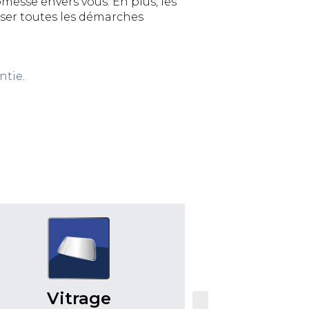
omesse envers vous. En plus, les
iser toutes les démarches
ntie
.
Vitrage
Pneum