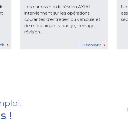
de
Les carrossiers du réseau AXIAL
Un 
nt
interviennent sur les opérations
ess
courantes d’entretien du véhicule et
séc
de mécanique : vidange, freinage,
révision…
rir
Découvrir
ploi,
s !